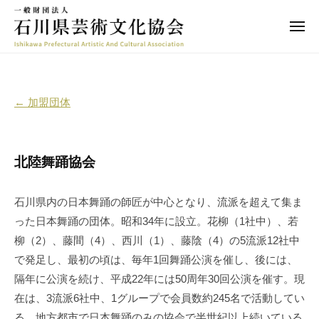
一
ー
コ
般
ン
メ
財
ニ
テ
ュ
団
一
ー
石
ン
法
般
川
ツ
人
県
財
北
← 加盟団体
へ
石
の
団
ス
川
陸
伝
法
県
キ
統
舞
人
芸
北陸舞踊協会
ッ
文
術
踊
石
プ
化
文
川
石川県内の日本舞踊の師匠が中心となり、流派を超えて集ま
の
協
化
県
継
った日本舞踊の団体。昭和34年に設立。花柳（1社中）、若
協
会
芸
承
柳（2）、藤間（4）、西川（1）、藤陰（4）の5流派12社中
会
と
術
で発足し、最初の頃は、毎年1回舞踊公演を催し、後には、
2024
by
新
文
隔年に公演を続け、平成22年には50周年30回公演を催す。現
年
master
た
8
化
在は、3流派6社中、1グループで会員数約245名で活動してい
な
月
協
る。地方都市で日本舞踊のみの協会で半世紀以上続いている