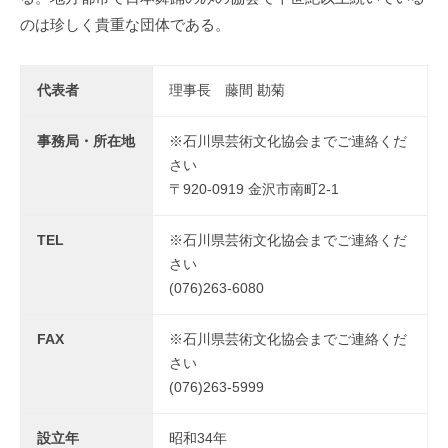
文
30
のは珍しく貴重な団体である。
会
化
日
の
創
代表者
理事長 藤間 勘菊
造
を
事務局・所在地
※石川県芸術文化協会までご連絡くだ
図
さい
り
〒920-0919 金沢市南町2-1
、
地
TEL
※石川県芸術文化協会までご連絡くだ
域
さい
の
(076)263-6080
文
化
FAX
※石川県芸術文化協会までご連絡くだ
振
さい
興
(076)263-5999
に
寄
設立年
昭和34年